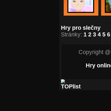
Hry pro slečny
Stránky:
1
2
3
4
5
6
Copyright @
Hry onlin