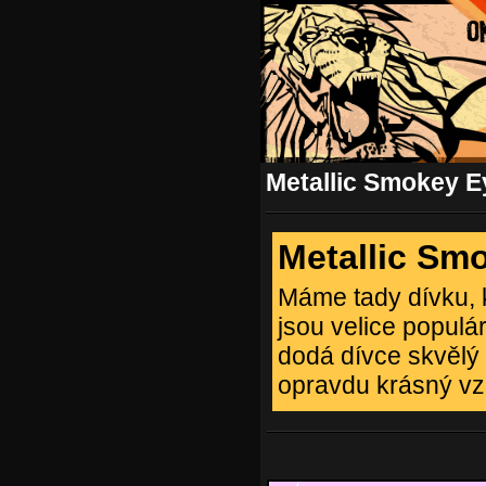
Metallic Smokey E
Metallic Sm
Máme tady dívku, k
jsou velice populá
dodá dívce skvělý 
opravdu krásný vz