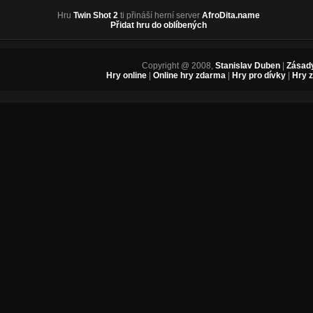
Hru
Twin Shot 2
ti přináší herní server
AfroDita.name
Přidat hru do oblíbených
Copyright @ 2008,
Stanislav Duben
|
Zásady
Hry online
|
Online hry zdarma
|
Hry pro dívky
|
Hry 