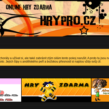
orály a užívat si, ale také zabránit zlým silám tento pokoj narušit. A proto tu jsou n
oto. Jejich šípy s andělského peří a božskou přesností si najdou vždy svůj cíl.