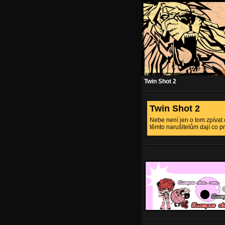
Twin Shot 2
Twin Shot 2
Nebe není jen o tom zpívat ch
těmto narušitelům dají co pr