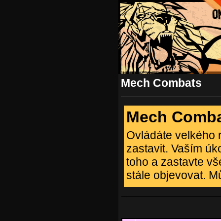
Mech Combats
Mech Comba
Ovládáte velkého r
zastavit. Vaším úk
toho a zastavte vš
stále objevovat. Mů