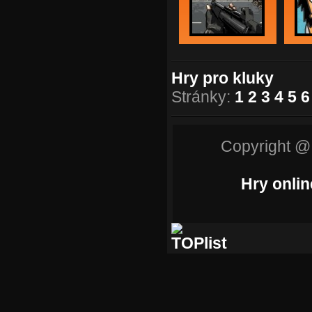
Hry pro kluky
Stránky:
1
2
3
4
5
6
Copyright @
Hry onlin