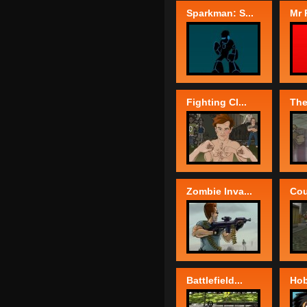
Sparkman: S...
Mr 
Fighting Cl...
The
Zombie Inva...
Cou
Battlefield...
Hob