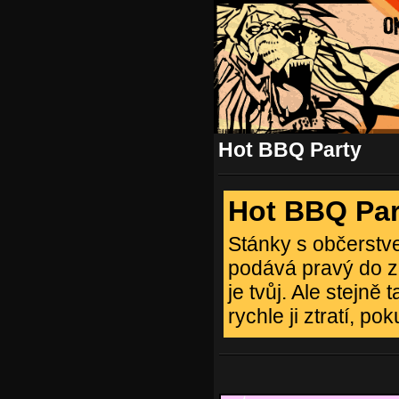
Hot BBQ Party
Hot BBQ Par
Stánky s občerstv
podává pravý do zl
je tvůj. Ale stejně
rychle ji ztratí, po