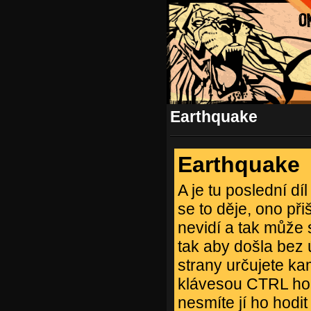
Earthquake
Earthquake
A je tu poslední dí
se to děje, ono p
nevidí a tak může
tak aby došla bez 
strany určujete ka
klávesou CTRL ho p
nesmíte jí ho hodit