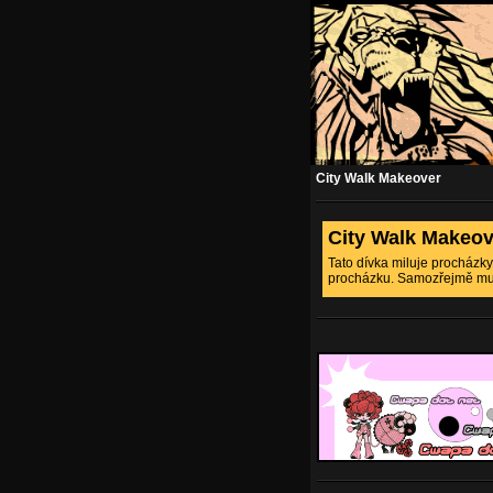
City Walk Makeover
City Walk Makeov
Tato dívka miluje procházky p
procházku. Samozřejmě musí