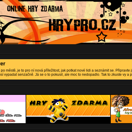
er
o městě, je to pro ní nová příležitost, jak potkat nové lidi a seznámit se. Připravte ji
 vypadat senzačně. Já se o to pokusil, ale moc to nedopadlo. Tak to zkuste vy a p