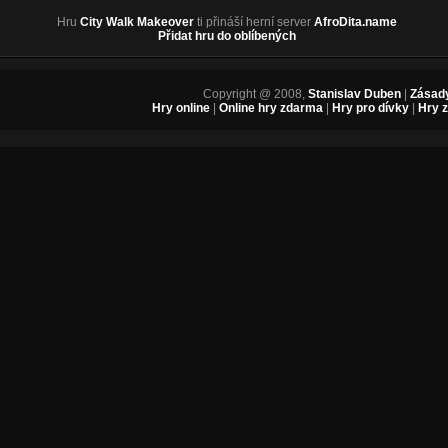
Hru
City Walk Makeover
ti přináší herní server
AfroDita.name
Přidat hru do oblíbených
Copyright @ 2008,
Stanislav Duben
|
Zásady
Hry online
|
Online hry zdarma
|
Hry pro dívky
|
Hry 