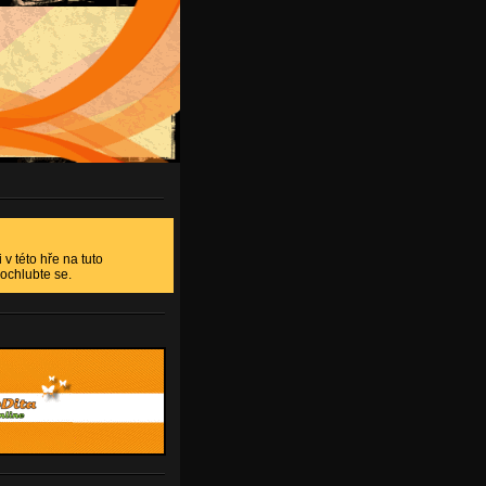
 v této hře na tuto
ochlubte se.